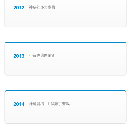
2012
神秘的多力多資
2013
小資妳還向前衝
2014
神魔資塔─工保雞丁聖戰