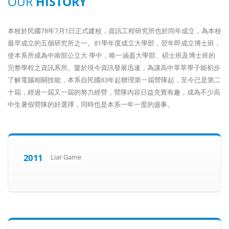
OUR
HISTORY
本校於民國78年7月1日正式建校，資訊工程研究所也於同年成立，為本校
最早成立的五個研究所之一。81學年度成立大學部，翌年即成立博士班，
使本系所成為中南部公立大 學中，唯一涵蓋大學部、碩士班及博士班的
完整學程之資訊系所。鑒於現今資訊發展迅速，為讓高中莘莘學子能初步
了解電腦相關技能，本系自民國83年起辦理第一屆營隊起，至今已是第二
十屆，經過一屆又一屆的努力經營，營隊內容日益充實有趣，成為不少高
中生暑假營隊的好選擇，同時也是本系一年一度的盛事。
2011
Liar Game