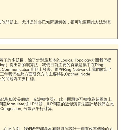
方式運用到其他問題上。尤其是許多已知問題解答，很可能運用此方法對其
目，除了針對最基本的Logical Topology方面我們提
ing）提出新的演算法，我們目前主要的貢獻是集中在Ring
也已在IEE Communication期刊上發表。而在Ring Network上我們做出了
Scheduling上的問題為主要目標。
用最小資源(如波長個數，光波轉換器)，此一問題亦可轉換為超圖論上
問題formulate成ILP問題，ILP問題的近似演算法設計是我們在此
ongestion, 分散及平行計算。
，在此方面，我們希望能夠在有限資源設計一個有效率傳輸的方