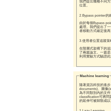
我們提出幾種不同方式來
位置。
2.Bypass point
由於每個Bypass 
處理。我們提出了一個利
者移動方式確定後再決
3.使用者位置追蹤
在階層式架構下的追蹤
了兩篇論文。一篇是利用
利用實驗方式驗證此
Machine learning
隨著資訊科技的進步，M
documents)、圖
為不同類別內的文件過於相
classificati
的延伸可被歸類成以
1.Lazy Learning