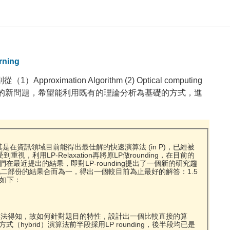
rning
ion Algorithm (2) Optical computing
及定義和計算相關的新問題，希望能利用既有的理論分析為基礎的方式，進
是在資訊領域目前能得出最佳解的快速演算法 (in P)，已經被
受到重視，利用LP-Relaxation再將原LP做rounding，在目前的
。我們在最近提出的結果，即對LP-rounding提出了一個新的研究趨
將此二部份的結果合而為一，得出一個較目前為止最好的解答：1.5
述如下：
無法得知，故如何針對題目的特性，設計出一個比較直接的算
brid）演算法前半段採用LP rounding，後半段均已是