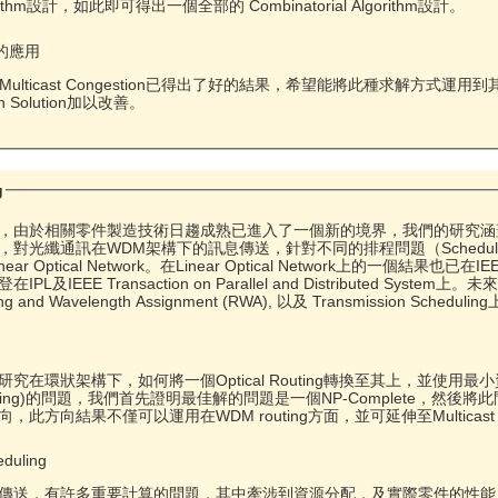
Algorithm設計，如此即可得出一個全部的 Combinatorial Algorithm設計。
ng的應用
的Multicast Congestion已得出了好的結果，希望能將此種求解
on Solution加以改善。
g
由於相關零件製造技術日趨成熟已進入了一個新的境界，我們的研究涵蓋了許多題
對光纖通訊在WDM架構下的訊息傳送，針對不同的排程問題（Schedul
及Linear Optical Network。在Linear Optical Network上的一個結果
 on Parallel and Distributed System上。未來三年我們在此方面研究方向主要將以Optimal Node
gement, Routing and Wavelength Assignment (RWA), 以及 Transmission 
究在環狀架構下，如何將一個Optical Routing轉換至其上，並使
ding)的問題，我們首先證明最佳解的問題是一個NP-Complete，然後將此
此方向結果不僅可以運用在WDM routing方面，並可延伸至Multicast C
eduling
傳送，有許多重要計算的問題，其中牽涉到資源分配，及實際零件的性能