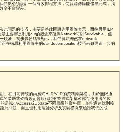
我們就必須設計一個有效排程方法，使資源傳輸能儘早完成，我
效率不會變差。
此問題的技巧，主要是將此問題先用圖論表示，而後再用ILP
利用cut的觀念來確保Network可以Survivable，但
此一現象，初步實驗結果顯示，我們算法雖然在network
正在構思利用圖論中的ear-decomposition技巧來做更進一步的
相關問題探討。在目前傳統的兩層式HLR/VLR的資料庫架構，由於無限通
形式的階層式架構必定會取代現有雙層式架構來儲存使用者的位
減少Access或Update不同層級的資料庫，並能迅速找到接
篇論文討論此問題，而且也利用理論分析及實驗模擬來驗證我們的成