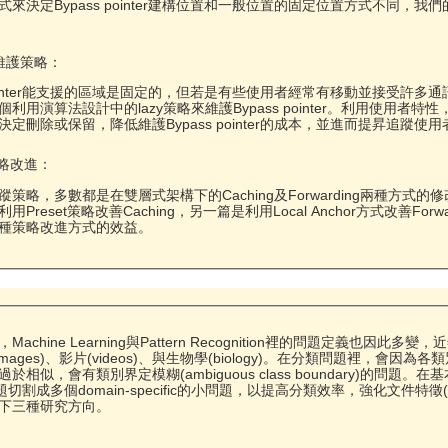
決定Bypass pointer建構位置和一般位置的固定位置方式不同，我們的
er的維護策略：
pointer能支援的區域是固定的，但若是有些使用者經常有移動並接受許多通訊
用演算法設計中的lazy策略來維護Bypass pointer。利用使用者特性，
定刪除或保留，降低維護Bypass pointer的成本，並進而提昇追蹤使
策略改進：
策略，多數都是在雙層式架構下的Caching及Forwarding兩種
Preset策略改善Caching，另一篇是利用Local Anchor方式改善
種策略改進方式的效益。
achine Learning與Pattern Recognition裡的問題定義也
像(images)、影片(videos)、與生物學(biology)。在分類問題裡，會因為
似，會有類別界定模糊(ambiguous class boundary)的問題。在基本的分
on可將問題切割成多個domain-specific的小問題，以提高分類效率，強化文
下三種研究方向。