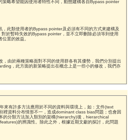
策略希望能因使用者特性不同，動態建構各自Bypass pointer
，此類使用者的Bypass pointer及必須有不同的方式來建構及
對於暫時失效的Bypass pointer，並不立即刪除必須等到使用
用者位置的效益。
方式的修改，由於兩種策略面對不同的使用群各有其優勢，我們分別提出
Forwarding，此方面的新策略提出在概念上是一些小的修改，我們亦
因此多變，近年來有許多方法應用於不同的資料與環境上，如：文件(text
各類別裡資料分布情形不一，造成dominant class bias問題；也會因
類方法加入類別的架構(hierarchy)後，hierarchical
件特徵(features)的辨識性。除此之外，根據近期文獻的探討，此問題