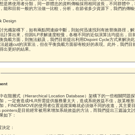
想是將使用者分類，同一群體忠的資料傳輸採用相同波長，不同群體中，
，能和目前一般的方法做一比較，分析，在節省多少資源下，我們的傳輸
rk Design
討光纖架構下，如有兩點間連線中斷，則如何迅速找到有效替換路徑，解決
計算出來，但因ILP求解速度較慢，各種不同的近似演算法均提出，目前最主要都是
負載方面，則無法顧及，我們目前提出利用Disjoint Cycle方式來解決
ty方面並無法超越cut的演算法，但在平衡負載方面卻有較好的表現。此外，我們目前
得出更好的結果。
g
ment
階層式（Hierarchical Location Database）架構下的一些
加，一定會造成HLR所需提供服務量太大，造成系統效益不佳，故某種
，FIND和MOVE的使用者位置追蹤策略就必須做不同的改進，其主要目的是
ss pointers是目前經常被用來增加系統效益的方法，而我們提出三
果如下：
r位置決定：