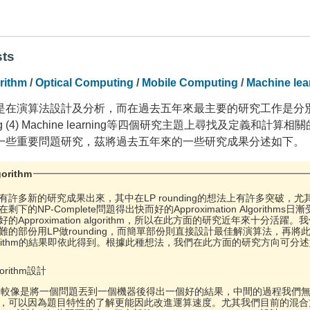
sts
rithm
/
Optical Computing
/
Mobile Computing
/
Machine lea
法設計及分析，而在過去五年來最主要的研究工作是分別從（1）Approximat
mputing (4) Machine learning等四個研究主題上尋找
一些重要問題研究，茲將過去五年來的一些研究成果分述如下。
gorithm
許多新的研究成果出來，其中在LP rounding的想法上有許多突破，尤其
的NP-Complete問題得出快而好的Approximation Algorithms日漸
Approximation algorithm，所以在此方面的研究近年來十分活躍
難的部份用LP做rounding，而簡單部份則直接設計最佳解演算法，再
on Algorithm的結果即依此得到。根據此種想法，我們在此方面的研究方向可分
lgorithm設計
比較像是將一個問題丟到一個機器後得出一個好的結果，中間的過程我們
可以因為題目特性的了解更能因此改進運算速度。尤其我們目前的混合方式（hy